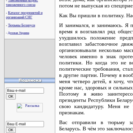
-
Таможенный кодекс
таможенного союза
потом не выпуская из спецприе
-
Каталог предприятий и
Как Вы пришли в политику. Нас
организаций СНГ
И занимался, и занимаюсь. Я п
-
Тюрьмы Беларуси
время я возглавлял ряд общес
-
Деловая Украина
ухудшилось положение предп
возглавил забастовочное дви
организовывали несколько мас
человек именно в знак проте
политики. Но когда это не в
политические требования, стал
в другие партии. Почему я воо
меня четверо детей, я хочу, ч
кроме нас, здоровых и сильных
Поэтому я живо заинтересо
президенты Республики Белару
свою кандидатуру. Меня не 
признакам.
Вас отправили в тюрьму за
Беларусь. В чём это заключалос