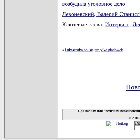
возбудила уголовное дело
Левоневский, Валерий Станис
Ключевые слова:
Интервью
,
Ле
«
Łukaszenko boi się już tylko głodówek
Ново
При полном или частичном использовани
© 2006 