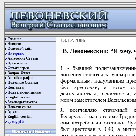
Главная
13.12.2006
Новости
Основной сайт
В. Левоневский: “Я хочу,
Интервью
Авторские Статьи
Пресса о нас
Я - бывший политзаключенны
Фотогалерея
Вопрос-Ответ
лишения свободы за «оскорбле
Автобиография
формальным, надуманным приз
Полезные Ссылки
был арестован, а потом ос
Контакты
Политзаключенные
деятельность и, в частности,
English version
моим заместителем Васильевым
Законодательство
Новости сайта
Я возглавляю стачечный к
Архив
Беларусь. 1 мая в городе Гродн
English version
by
eng
pl
lv
они потребовали отставки Лук
был арестован в 9.40, а мит
возле дома, как организатора э