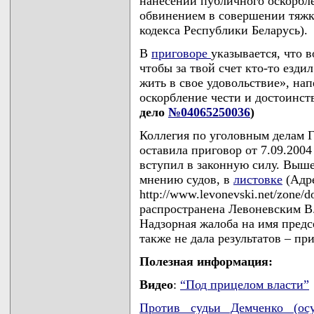
нанесении публичного оскорбле
обвинением в совершении тяжког
кодекса Республики Беларусь).
В
приговоре
указывается, что 
чтобы за твой счет кто-то езди
жить в свое удовольствие», на
оскорбление чести и достоинс
дело
№04065250036
)
Коллегия по уголовным делам Г
оставила приговор от 7.09.200
вступил в законную силу. Выше
мнению судов, в
листовке
(Адре
http://www.levonevski.net/zone/
распространена Левоневским В.С
Надзорная жалоба на имя предс
также не дала результатов – при
Полезная информация:
Видео
:
“Под прицелом власти”
Против судьи Демченко (осу