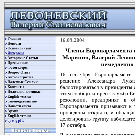
Главная
16.09.2004
Новости
Основной сайт
Члены Европарламента н
Интервью
Маринич, Валерий Левон
Авторские Статьи
Пресса о нас
немедленно
Фотогалерея
Вопрос-Ответ
16 сентября Европарламент
Автобиография
решение Александра Лука
Полезные Ссылки
баллотироваться в президенты
Контакты
Политзаключенные
этом сообщила пресс-служба Ев
English version
резолюции, предпринят в о
Законодательство
Европарламента призывают к 
Новости сайта
Архив
проведены открыто, и обраща
English version
делегировать группу наблюдат
by
eng
pl
lv
17 октября.