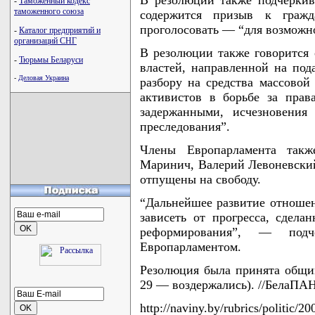
В резолюции также подчеркив
-
Таможенный кодекс
таможенного союза
содержится призыв к граж
проголосовать — “для возможн
-
Каталог предприятий и
организаций СНГ
В резолюции также говорится 
-
Тюрьмы Беларуси
властей, направленной на под
-
Деловая Украина
разбору на средства массовой
активистов в борьбе за прав
задержанными, исчезновения
преследования”.
Члены Европарламента так
Маринич, Валерий Левоневски
отпущены на свободу.
“Дальнейшее развитие отноше
зависеть от прогресса, сдела
реформирования”, — подч
Европарламентом.
Резолюция была принята общи
29 — воздержались). //БелаПА
http://naviny.by/rubrics/politic/