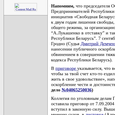
Напомним,
что председателя 
Предпринимателей Республики 
инициатив «Свободная Белару
к двум годам лишения свободы,
общего режима, за организаци
“А.Лукашенко в отставку” и та
Республики Беларусь”. 7 сентяб
Гродно (Судья
Дмитрий Демчен
нанесении публичного оскорбле
обвинением в совершении тяжког
кодекса Республики Беларусь).
В
приговоре
указывается, что 
чтобы за твой счет кто-то езди
жить в свое удовольствие», на
оскорбление чести и достоинс
дело
№04065250036
)
Коллегия по уголовным делам Г
оставила приговор от 7.09.200
вступил в законную силу. Выше
мнению судов, в
листовке
(Адре