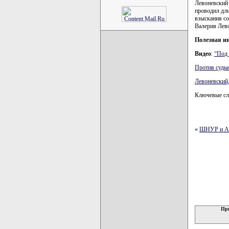
Левоневский 
проводил дли
взыскания с
Валерия Лево
Полезная и
Видео
:
“Под 
Против судьи
Левоневский
Ключевые сл
«
ШНУР и Ал
При