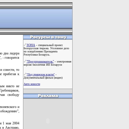
ЗОНА
-
специальный проект.
Белорусская тюрьма. Уголовное дело
по оскорблению Президента
но два лидера
Республики Беларусь.
, - говорится
"Предприниматель"
-
электронная
версия бюллетеня ИП Беларуси
 совести, то
е прибегая к
"Под прицелом власти"
-
Документальный фильм (видео)
Авто новости
рым никто не
 Гребенщиков,
чая свободу
воневского и
свобождению”,
и 1 мая 2004
ых в Австрию,