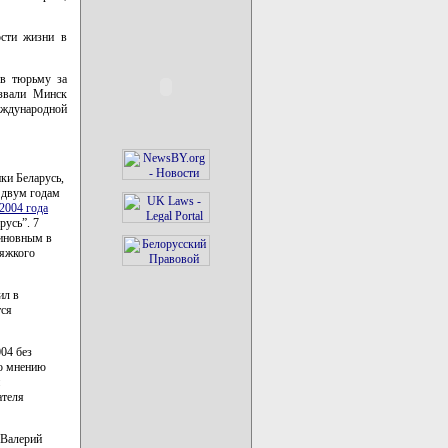
ости жизни в
 в тюрьму за
извали Минск
еждународной
ки Беларусь,
 двум годам
2004 года
русь”. 7
виновным в
тяжкого
ил в
тся
04 без
по мнению
ателя
 Валерий