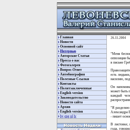
Главная
26.11.2004
Новости
Основной сайт
Интервью
“Меня беспок
Авторские Статьи
оппозиции бы
Пресса о нас
в письме Гре
Фотогалерея
Вопрос-Ответ
Правозащитн
Автобиография
есть людьми
Полезные Ссылки
насилию, под
Контакты
Он напомина
Политзаключенные
может быть п
English version
каждый чел
Законодательство
распростран
Новости сайта
Архив
“Я разделяю
English version
Александра В
by
eng
pl
lv
- пишет осно
В листовке,
года, говори