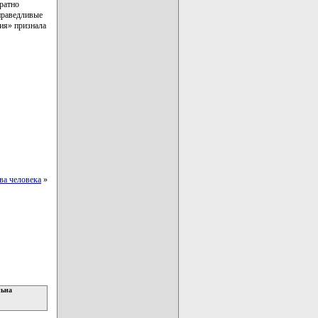
ратно
праведливые
ия» признала
ва человека
»
льна