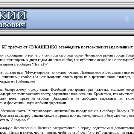
БГ требует от ЛУКАШЕНКО освободить поэтов-политзаключенных
оят сообщения о том, что 7 сентября сего года судом Ленинского района города Грод
ли приговорены к двум годам лишения свободы за публичное оскорбление президента”
бенщикова, сообщает “Лента.Ру”.
ая организация “Международная амнистия” считает Левоневского и Васильева узниками
, лишенными свободы за использование своего права на выражение своих взглядов, н
черкивает Гребенщиков.
ет белорусскому лидеру статьи Всеобщей декларации прав человека, согласно кото
одвергнут произвольному аресту, задержанию или изгнанию. Кроме того, как отмечает
овек имеет право на свободу убеждений и на свободное выражение их, вклю
ять информацию и идеи любыми средствами.
 обеспокоенность “Международной амнистии” по поводу лишения свободы Валерия Ле
асильева за распространение стихов и призываю к их немедленному и безусловному о
ватель “Аквариума”.
 которую Левоневский и Васильев распространяли в период подготовки к демонстраци
лось: “Приди и скажи, что ты против, чтобы за твой счет “кто-то” отправлялся на отд