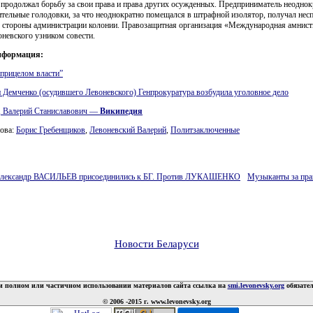
продолжал борьбу за свои права и права других осужденных. Предприниматель неоднок
тельные голодовки, за что неоднократно помещался в штрафной изолятор, получал нес
о стороны администрации колонии. Правозащитная организация «Международная амнист
невского узником совести.
нформация:
прицелом власти”
 Демченко (осудившего Левоневского) Генпрокуратура возбудила уголовное дело
, Валерий Станиславович —
Википедия
ова:
Борис Гребенщиков
,
Левоневский Валерий
,
Политзаключенные
ександр ВАСИЛЬЕВ присоединились к БГ. Против ЛУКАШЕНКО
Музыканты за пра
Новости Беларуси
 полном или частичном использовании материалов сайта ссылка на
smi.levonevsky.org
обязате
© 2006 -2015 г. www.levonevsky.org