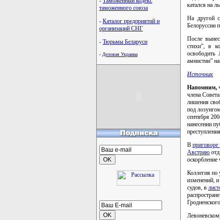
-
Таможенный кодекс
катался на л
таможенного союза
На другой с
-
Каталог предприятий и
Белоруссии п
организаций СНГ
После вынес
-
Тюрьмы Беларуси
стихи”, в к
освободить 
-
Деловая Украина
амнистии” на
Источник
Напомним,
ч
члена Совет
лишения своб
под лозунгом
сентября 200
нанесении пу
преступления
В
приговоре
Австрию
отд
оскорбление 
Коллегия по 
изменений, и
судов, в
лист
распростране
Гродненского
Левоневскому