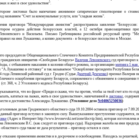
ыжах и жил в свое удовольствие”.
тороне листовки было напечатано анонимное сатирическое стихотворение о стоим
од названием “Счет за коммунальные услуги, или “сладкая жизнь”.
ения приговора “Международная амнистия” распространила заявление “Белоруссия:
отором осудила действия белорусских властей, а 12 октября правозащитники пр
Левоневского и Васильева. Письмо Гребенщикова российский ресурсный центр “М
правил на имя Лукашенко, а копию документа - в белорусское посольство в Москве.
то председателя Общенационального Стачечного Комитета Предпринимателей Республи
а гражданских инициатив «Свободная Беларусь»
Валерия Левоневского
суд приговорил к
оды, с отбыванием наказания в колонии общего режима, за организацию
митинга 1 мая 
 “А.Лукашенко в отставку” и так называемое “Оскорбление президента Республики Бела
4 года Ленинский районный суд г. Гродно (Судья
Дмитрий Демченко
) признал Валерия 
бличного оскорбления президенту Беларуси, сопряженного с обвинением в совершении 
 (ст. 368, ч. 2 Уголовного кодекса Республики Беларусь).
указывается, что во фразе «Приди и скажи, что ты против, чтобы за твой счет кто-то езд
ыхать, кататься на лыжах, жить в свое удовольствие», напечатанной в
листовке
, содержи
чести и достоинства Александра Лукашенко.
(Уголовное дело
№04065250036
)
уголовным делам Гродненского областного суда 19.10.2004 оставила приговор от 7.09.20
 данный приговор вступил в законную силу. Вышеуказанное преступление содержится, 
овке
(Адрес в Интернет http://www.levonevski.net/zone/docvip.htm), которая изготовлена и
на Левоневским В.С. (как следует из приговора суда). Надзорная жалоба на имя председ
 областного суда также не дала результатов – приговор остался в силе.
 отказано применении амнистии и в досрочном и освобождении. Находясь за решеткой,