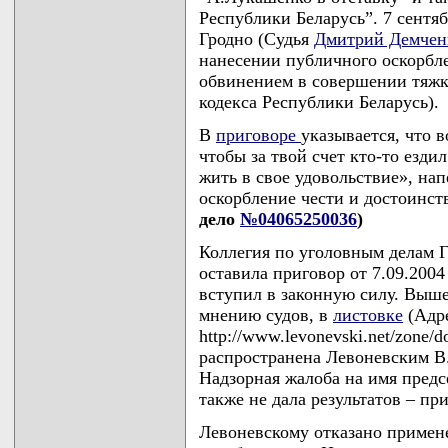
Республики Беларусь”. 7 сентяб
Гродно (Судья
Дмитрий Демчен
нанесении публичного оскорбле
обвинением в совершении тяжког
кодекса Республики Беларусь).
В
приговоре
указывается, что 
чтобы за твой счет кто-то езди
жить в свое удовольствие», на
оскорбление чести и достоинс
дело
№04065250036
)
Коллегия по уголовным делам Г
оставила приговор от 7.09.200
вступил в законную силу. Выше
мнению судов, в
листовке
(Адре
http://www.levonevski.net/zone/
распространена Левоневским В.С
Надзорная жалоба на имя предс
также не дала результатов – при
Левоневскому отказано примен