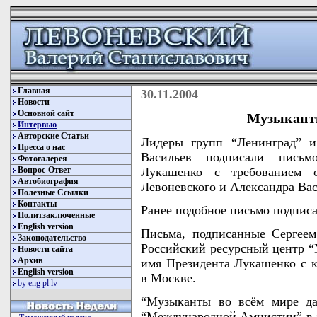
Главная
30.11.2004
Новости
Основной сайт
Музыканты
Интервью
Авторские Статьи
Лидеры групп “Ленинград” 
Пресса о нас
Васильев подписали письм
Фотогалерея
Вопрос-Ответ
Лукашенко с требованием о
Автобиография
Левоневского и Александра Вас
Полезные Ссылки
Контакты
Ранее подобное письмо подпис
Политзаключенные
English version
Письма, подписанные Сергее
Законодательство
Российский ресурсный центр 
Новости сайта
Архив
имя Президента Лукашенко с к
English version
в Москве.
by
eng
pl
lv
“Музыканты во всём мире да
“Международной Амнистии” в з