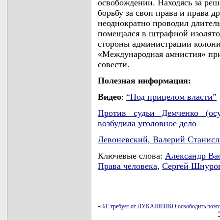
освобождении. Находясь за ре
борьбу за свои права и права 
неоднократно проводил длитель
помещался в штрафной изолято
стороны администрации колони
«Международная амнистия» при
совести.
Полезная информация:
Видео
:
“Под прицелом власти”
Против судьи Демченко (осу
возбудила уголовное дело
Левоневский, Валерий Станис
Ключевые слова:
Александр Ва
Права человека
,
Сергей Шнуров
«
БГ требует от ЛУКАШЕНКО освободить поэт