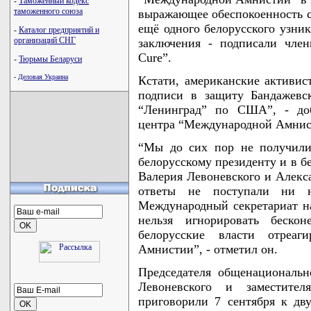
-
Таможенный кодекс
таможенного союза
выражающее обеспокоенность с
ещё одного белорусского узни
-
Каталог предприятий и
организаций СНГ
заключения - подписали чле
Cure”.
-
Тюрьмы Беларуси
-
Деловая Украина
Кстати, американские активи
подписи в защиту Бандажевс
“Ленинград” по США”, - доб
центра “Международной Амнис
“Мы до сих пор не получили
белорусскому президенту и в б
Валерия Левоневского и Алекса
ответы не поступали ни 
Международный секретариат н
нельзя игнорировать беск
белорусские власти отреа
Амнистии”, - отметил он.
Председателя общенациональн
Левоневского и заместител
приговорили 7 сентября к дв