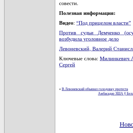
совести.
Полезная информация:
Видео
:
“Под прицелом власти”
Против судьи Демченко (осу
возбудила уголовное дело
Левоневский, Валерий Станис
Ключевые слова:
Милинкевич 
Сергей
«
В.Левоневский объявил голодовку протеста
Амбасадар ЗША ў Белар
Ново