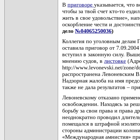
В
приговоре
указывается, что 
чтобы за твой счет кто-то езди
жить в свое удовольствие», на
оскорбление чести и достоинс
дело
№04065250036
)
Коллегия по уголовным делам Г
оставила приговор от 7.09.200
вступил в законную силу. Выше
мнению судов, в
листовке
(Адре
http://www.levonevski.net/zone/
распространена Левоневским В.С
Надзорная жалоба на имя предс
также не дала результатов – при
Левоневскому отказано примен
освобождении. Находясь за ре
борьбу за свои права и права 
неоднократно проводил длитель
помещался в штрафной изолято
стороны администрации колони
«Международная амнистия» при