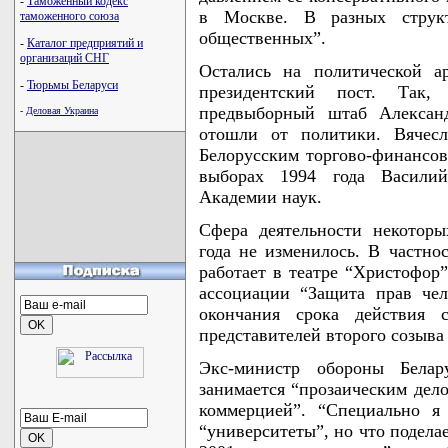
-
Таможенный кодекс
в Москве. В разных струк
таможенного союза
общественных”.
-
Каталог предприятий и
организаций СНГ
Остались на политической а
-
Тюрьмы Беларуси
президентский пост. Так,
предвыборный штаб Алексан
-
Деловая Украина
отошли от политики. Вячесл
Белорусским торгово-финансов
выборах 1994 года Васил
Академии наук.
Сфера деятельности некотор
года не изменилось. В частн
работает в театре “Христофо
ассоциации “Защита прав че
окончания срока действия с
представителей второго созыва
Экс-министр обороны Белар
занимается “прозаическим дело
коммерцией”. “Специально я
“университеты”, но что подела