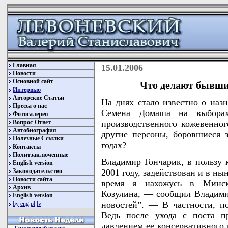
Главная
15.01.2006
Новости
Основной сайт
Что делают бывши
Интервью
Авторские Статьи
На днях стало известно о наз
Пресса о нас
Семена Домаша на выборах
Фотогалерея
Вопрос-Ответ
производственного кожевенног
Автобиография
другие персоны, боровшиеся з
Полезные Ссылки
годах?
Контакты
Политзаключенные
Владимир Гончарик, в пользу 
English version
Законодательство
2001 году, задействован и в н
Новости сайта
время я нахожусь в Минске
Архив
Козулина, — сообщил Владими
English version
новостей”. — В частности, п
by
eng
pl
lv
Ведь после ухода с поста п
давлением ее консервативного 