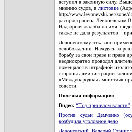
вступил в законную силу. Выше
мнению судов, в
листовке
(Адре
http://www.levonevski.net/zone/
распространена Левоневским В.С
Надзорная жалоба на имя предс
также не дала результатов – при
Левоневскому отказано примен
освобождении. Находясь за ре
борьбу за свои права и права 
неоднократно проводил длитель
помещался в штрафной изолято
стороны администрации колони
«Международная амнистия» при
совести.
Полезная информация:
Видео
:
“Под прицелом власти”
Против судьи Демченко (осу
возбудила уголовное дело
Левоневский, Валерий Станис