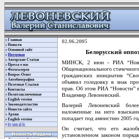
Главная
02.06.2005
Новости
Основной сайт
Белорусский оппо
Интервью
Авторские Статьи
МИНСК, 2 июн - РИА “Новос
Пресса о нас
Общенационального стачечного
Фотогалерея
Вопрос-Ответ
гражданских инициатив “Сво
Автобиография
объявил голодовку в знак пр
Полезные Ссылки
прав. Об этом РИА “Новости” 
Контакты
Владимир Левоневский.
Политзаключенные
English version
Законодательство
Валерий Левоневский боле
Новости сайта
наложенные на него взыскан
Архив
попадает под амнистию 2005 го
English version
by
eng
pl
lv
Он считает, что его жалоб
установленном законом порядк