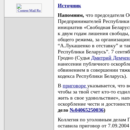
Источник
Напомним,
что председателя 
Предпринимателей Республики 
инициатив «Свободная Белару
к двум годам лишения свободы,
общего режима, за организаци
“А.Лукашенко в отставку” и та
Республики Беларусь”. 7 сентяб
Гродно (Судья
Дмитрий Демчен
нанесении публичного оскорбле
обвинением в совершении тяжког
кодекса Республики Беларусь).
В
приговоре
указывается, что 
чтобы за твой счет кто-то езди
жить в свое удовольствие», на
оскорбление чести и достоинс
дело
№04065250036
)
Коллегия по уголовным делам Г
оставила приговор от 7.09.200