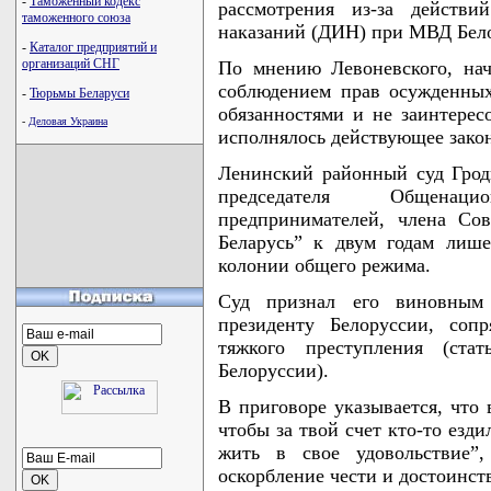
-
Таможенный кодекс
рассмотрения из-за действи
таможенного союза
наказаний (ДИН) при МВД Бел
-
Каталог предприятий и
организаций СНГ
По мнению Левоневского, нач
соблюдением прав осужденных
-
Тюрьмы Беларуси
обязанностями и не заинтерес
-
Деловая Украина
исполнялось действующее закон
Ленинский районный суд Грод
председателя Общенаци
предпринимателей, члена Со
Беларусь” к двум годам лиш
колонии общего режима.
Суд признал его виновным 
президенту Белоруссии, соп
тяжкого преступления (ста
Белоруссии).
В приговоре указывается, что 
чтобы за твой счет кто-то езд
жить в свое удовольствие”,
оскорбление чести и достоинст