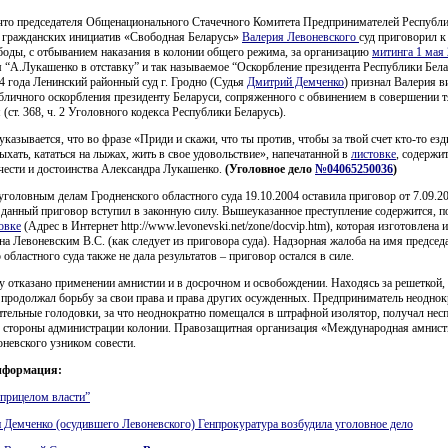
то председателя Общенационального Стачечного Комитета Предпринимателей Республи
а гражданских инициатив «Свободная Беларусь»
Валерия Левоневского
суд приговорил к
оды, с отбыванием наказания в колонии общего режима, за организацию
митинга 1 мая 
 “А.Лукашенко в отставку” и так называемое “Оскорбление президента Республики Бела
4 года Ленинский районный суд г. Гродно (Судья
Дмитрий Демченко
) признал Валерия 
бличного оскорбления президенту Беларуси, сопряженного с обвинением в совершении 
 (ст. 368, ч. 2 Уголовного кодекса Республики Беларусь).
указывается, что во фразе «Приди и скажи, что ты против, чтобы за твой счет кто-то езд
ыхать, кататься на лыжах, жить в свое удовольствие», напечатанной в
листовке
, содержи
чести и достоинства Александра Лукашенко.
(Уголовное дело
№04065250036
)
уголовным делам Гродненского областного суда 19.10.2004 оставила приговор от 7.09.20
 данный приговор вступил в законную силу. Вышеуказанное преступление содержится, 
овке
(Адрес в Интернет http://www.levonevski.net/zone/docvip.htm), которая изготовлена и
на Левоневским В.С. (как следует из приговора суда). Надзорная жалоба на имя председ
 областного суда также не дала результатов – приговор остался в силе.
 отказано применении амнистии и в досрочном и освобождении. Находясь за решеткой,
продолжал борьбу за свои права и права других осужденных. Предприниматель неоднок
тельные голодовки, за что неоднократно помещался в штрафной изолятор, получал нес
о стороны администрации колонии. Правозащитная организация «Международная амнист
невского узником совести.
нформация:
прицелом власти”
 Демченко (осудившего Левоневского) Генпрокуратура возбудила уголовное дело