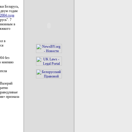
ки Беларусь,
 двум годам
2004 года
русь”. 7
виновным в
тяжкого
ил в
тся
04 без
по мнению
ателя
 Валерий
ратно
праведливые
ия» признала