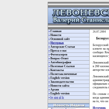
Главная
26.07.2004
Новости
Белорус
Основной сайт
Интервью
Белорусский
Авторские Статьи
клевете на п
Пресса о нас
сообщил Reu
Фотогалерея
касающихся у
Вопрос-Ответ
Автобиография
Левоневский 
Полезные Ссылки
в 260 киломе
авторстве ос
Контакты
Политзаключенные
Левоневски
English version
администрац
Законодательство
официально н
Новости сайта
следователь 
Архив
English version
По словам с
by
eng
pl
lv
когда админ
на то, что о
Источник