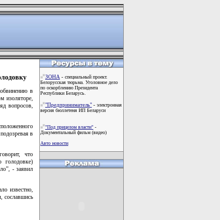
олодовку
ЗОНА
-
специальный проект.
Белорусская тюрьма. Уголовное дело
по оскорблению Президента
 обвинению в
Республики Беларусь.
ом изоляторе,
"Предприниматель"
-
яд вопросов,
электронная
версия бюллетеня ИП Беларуси
асположенного
"Под прицелом власти"
-
Документальный фильм (видео)
 подозревая в
Авто новости
оворит, что
о голодовке)
ло”, - заявил
ло известно,
, сославшись