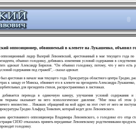
ский оппозиционер, обвиняемый в клевете на Лукашенко, объявил г
 оппозиционный лидер Валерий Левоневский, арестованный в мае текущего года по
резидента, объявил голодовку, добиваясь изменения условий содержания в следственн
ters адвокат Александр Бирилов. “Он объявил голодовку, потому, что у него есть р
словий содержания под стражей”, - сказал адвокат.
был арестован в начале мая текущего года. Прокуратура областного центра Гродно, р
трах к западу от Минска, обвиняет его в клевете на президента Александра Лукашенко,
корбительных для президента стихов, распространенных в листовках.
й добивается перевода в одиночную камеру, улучшения условий содержания и г
ия тюрьмы оказывает на него психологическое давление. “Мне пока об этом (
ичего неизвестно… Никаких обращений на мой адрес на этот счет от него не поступа
прокуратуры Гродно Альфред Тонкевич, который ведет дело Левоневского.
ына арестованного оппозиционера Владимира Левоневского, о голодовке его отца ста
истрация СИЗО отказалась принять переданные Левоневскому родственниками продукты
н проводит голодовку.