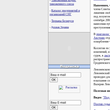
-
Таможенный кодекс
таможенного союза
Напомним,
ч
члена Совет
-
Каталог предприятий и
лишения своб
организаций СНГ
под лозунгом
сентября 200
-
Тюрьмы Беларуси
нанесении пу
-
Деловая Украина
преступления
В
приговоре
Австрию
отд
оскорбление 
Коллегия по 
изменений, и
судов, в
лист
распростране
Гродненского
Левоневскому
Левоневский 
проводил дли
взыскания с
Валерия Лево
Полезная и
Видео
:
“Под 
Против судьи