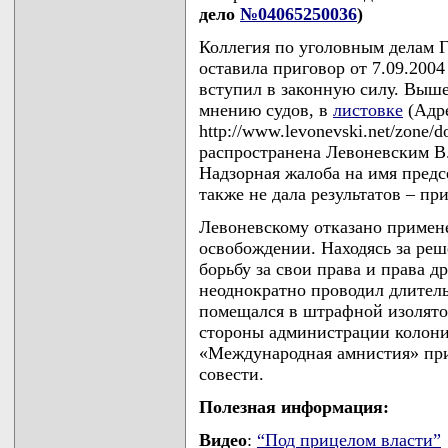
дело
№04065250036
)
Коллегия по уголовным делам Г
оставила приговор от 7.09.200
вступил в законную силу. Выше
мнению судов, в
листовке
(Адре
http://www.levonevski.net/zone/
распространена Левоневским В.С
Надзорная жалоба на имя предс
также не дала результатов – при
Левоневскому отказано примен
освобождении. Находясь за ре
борьбу за свои права и права 
неоднократно проводил длитель
помещался в штрафной изолято
стороны администрации колони
«Международная амнистия» при
совести.
Полезная информация:
Видео
:
“Под прицелом власти”