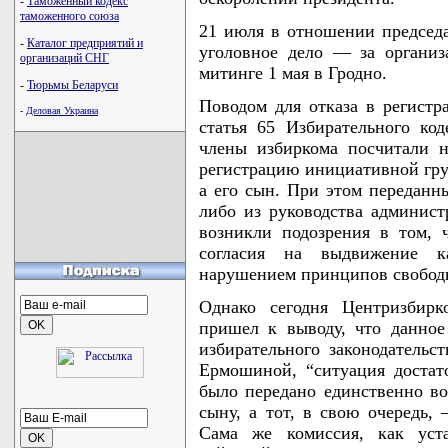
-
Таможенный кодекс
таможенного союза
21 июля в отношении председа
-
Каталог предприятий и
уголовное дело — за органи
организаций СНГ
митинге 1 мая в Гродно.
-
Тюрьмы Беларуси
Поводом для отказа в регист
-
Деловая Украина
статья 65 Избирательного код
члены избиркома посчитали 
регистрацию инициативной гру
а его сын. При этом переданн
либо из руководства админис
возникли подозрения в том, 
согласия на выдвижение к
нарушением принципов свобод
Однако сегодня Центризбирк
пришел к выводу, что данное
избирательного законодатель
Ермошиной, “ситуация достато
было передано единственно в
сыну, а тот, в свою очередь
Сама же комиссия, как уст