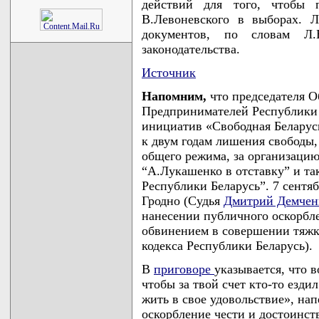
действий для того, чтобы п
В.Левоневского в выборах. 
документов, по словам Л.
законодательства.
Источник
Напомним,
что председателя 
Предпринимателей Республики 
инициатив «Свободная Белару
к двум годам лишения свободы,
общего режима, за организаци
“А.Лукашенко в отставку” и та
Республики Беларусь”. 7 сентяб
Гродно (Судья
Дмитрий Демчен
нанесении публичного оскорбле
обвинением в совершении тяжког
кодекса Республики Беларусь).
В
приговоре
указывается, что 
чтобы за твой счет кто-то езди
жить в свое удовольствие», на
оскорбление чести и достоинс