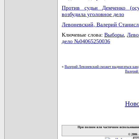
Против судьи Демченко (осу
возбудила уголовное дело
Левоневский, Валерий Станис
Ключевые слова:
Выборы
,
Лево
дело №04065250036
«
Валерий Левоневский сможет выдвигаться кан
Валерий 
Ново
При полном или частичном использовани
© 2006 