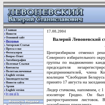
Главная
17.08.2004
Новости
Основной сайт
Валерий Левоневский с
Интервью
Авторские Статьи
Пресса о нас
Центризбирком отменил реш
Фотогалерея
Вопрос-Ответ
Северного избирательного окру
Автобиография
группы по выдвижению канди
Полезные Ссылки
председателя незарегистри
Контакты
Политзаключенные
предпринимателей, члена Ко
English version
коалиции “Свободная Беларусь
Законодательство
принято 17 августа на заседан
Новости сайта
Архив
Лидер стачкома, напомним, с 1
English version
by
eng
pl
lv
изоляторе Гродно. Он бы
распространении листовок. 
оскорблении президента.